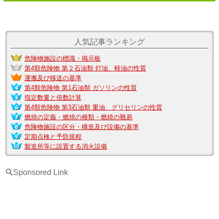
人気記事ランキング
危険物施設の標識・掲示板
第4類危険物 第２石油類 灯油、軽油の性質
運搬及び移送の基準
第4類危険物 第1石油類 ガソリンの性質
指定数量と倍数計算
第4類危険物 第3石油類 重油、グリセリンの性質
燃焼の定義・燃焼の種類・燃焼の難易
危険物施設の区分・構造及び設備の基準
定期点検と予防規程
製造所等に設置する消火設備
[
Sponsored Link