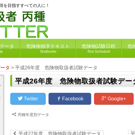
取得を目指すすべての人に！
データ
危険物独学テキスト
危険物試験日程
危
ta
Textbooks
Test Schedule
データ
>
平成26年度 危険物取扱者試験データ
平成26年度 危険物取扱者試験デー
質
Twitter
Facebook
Google+
Z
丙種年度別データ
ù
平成27年度 危険物取扱者試験データ