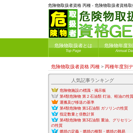
危険物取扱者資格 丙種 - 危険物取扱者資格
危険物取扱者とは
危険物年度別
Top Page
Annual Da
危険物取扱者資格 丙種
>
丙種年度別
人気記事ランキング
危険物施設の標識・掲示板
第4類危険物 第２石油類 灯油、軽油の性
運搬及び移送の基準
第4類危険物 第1石油類 ガソリンの性質
指定数量と倍数計算
第4類危険物 第3石油類 重油、グリセリン
の性質
燃焼の定義・燃焼の種類・燃焼の難易