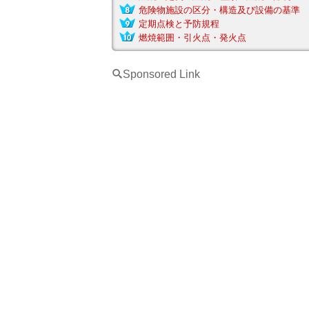
危険物施設の区分・構造及び設備の基準
定期点検と予防規程
燃焼範囲・引火点・発火点
[
Sponsored Link