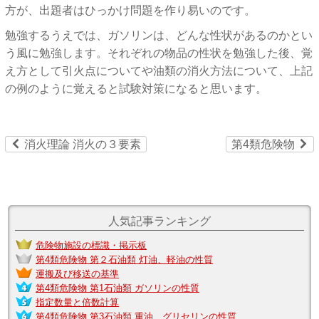
方が、出題者はひっかけ問題を作り易いのです。
勉強するうえでは、ガソリンは、どんな性状があるのかとい
う風に勉強します。それぞれの物品の性状を勉強した後、覚
え方として引火点についてや油類の消火方法について、上記
の例のように覚えると試験対策になると思います。
ù
ú
消火理論 消火の３要素
第4類危険物
人気記事ランキング
危険物施設の標識・掲示板
第4類危険物 第２石油類 灯油、軽油の性質
運搬及び移送の基準
第4類危険物 第1石油類 ガソリンの性質
指定数量と倍数計算
第4類危険物 第3石油類 重油、グリセリンの性質